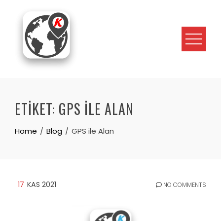
Skip
to
content
ETIKET:
GPS ILE ALAN
Home
Blog
GPS ile Alan
17
KAS 2021
NO COMMENTS