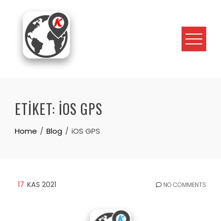
Skip
to
content
ETIKET:
IOS GPS
Home
Blog
iOS GPS
17
KAS 2021
NO COMMENTS