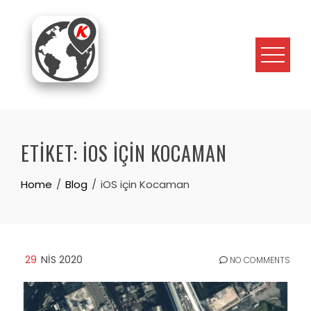
Skip
to
content
ETIKET:
IOS IÇIN KOCAMAN
Home
Blog
iOS için Kocaman
29
NIS 2020
NO COMMENTS