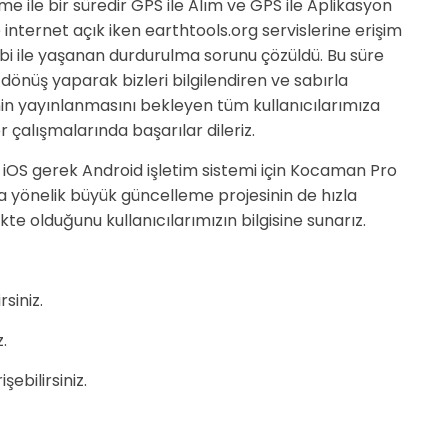
e ile bir süredir GPS ile Alım ve GPS ile Aplikasyon
internet açık iken earthtools.org servislerine erişim
ebi ile yaşanan durdurulma sorunu çözüldü. Bu süre
 dönüş yaparak bizleri bilgilendiren ve sabırla
n yayınlanmasını bekleyen tüm kullanıcılarımıza
 çalışmalarında başarılar dileriz.
 iOS gerek Android işletim sistemi için Kocaman Pro
 yönelik büyük güncelleme projesinin de hızla
 olduğunu kullanıcılarımızın bilgisine sunarız.
rsiniz.
z.
işebilirsiniz.