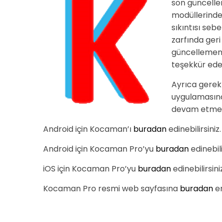
son güncellem
modüllerinde 
sıkıntısı seb
zarfında geri
güncellemeni
teşekkür eder
Ayrıca gerek
uygulamasına
devam etmekte
Android için Kocaman’ı
buradan
edinebilirsiniz.
Android için Kocaman Pro’yu
buradan
edinebili
iOS için Kocaman Pro’yu
buradan
edinebilirsini
Kocaman Pro resmi web sayfasına
buradan
er